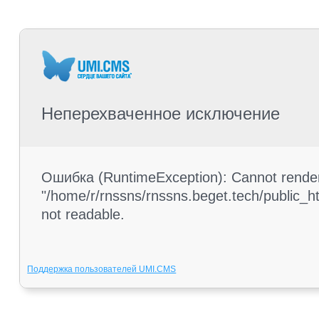
Неперехваченное исключение
Ошибка (RuntimeException): Cannot render 
"/home/r/rnssns/rnssns.beget.tech/public_h
not readable.
Поддержка пользователей UMI.CMS