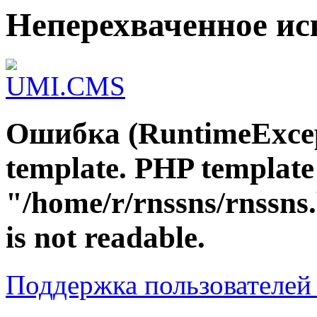
Неперехваченное и
Ошибка (RuntimeExcep
template. PHP template 
"/home/r/rnssns/rnssns
is not readable.
Поддержка пользователе